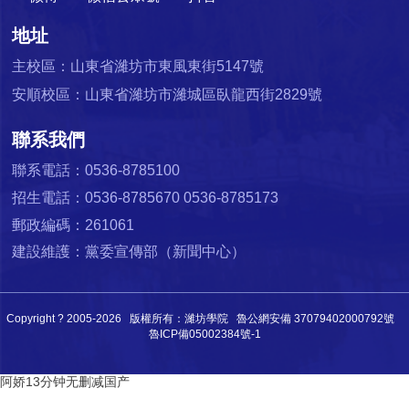
地址
主校區：山東省濰坊市東風東街5147號
安順校區：山東省濰坊市濰城區臥龍西街2829號
聯系我們
聯系電話：0536-8785100
招生電話：0536-8785670 0536-8785173
郵政編碼：261061
建設維護：黨委宣傳部（新聞中心）
Copyright ? 2005-
2026 版權所有：濰坊學院
魯公網安備 37079402000792號
魯ICP備05002384號-1
阿娇13分钟无删减国产