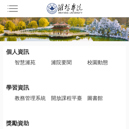
您所在的位置： 校園平臺
個人資訊
智慧濰苑
濰院要聞
校園動態
學習資訊
教務管理系統
開放課程平臺
圖書館
獎勵資助