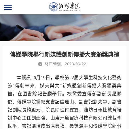
menu
您所在的位
首
部門網站
教輔部
新聞中心（院報編輯
綜合新
置：
頁
群
門
部）
聞
傳媒學院舉行新媒體創新傳播大賽頒獎典禮
發布時間：2023-06-22
本網訊 6月19日，學校第22屆大學生科技文化藝術
節“傳創未來，媒美與共”新媒體創新傳播大賽頒獎典
禮，在圖書館報告廳舉行。校黨委宣傳部副部長趙鵬
俊、傳媒學院黨總支書記盧運山、副書記劉先學、副書
記副院長韓殿元、院長助理付雯雯、濰坊日報社教育培
訓中心主任劉建強、山東牙道醫療科技有限公司總裁李
世平、書記張培成出席典禮，獲獎選手和傳媒學院部分