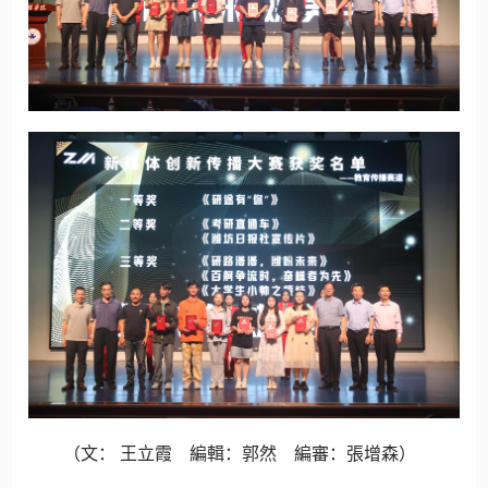
（文： 王立霞 編輯：郭然 編審：張增森）